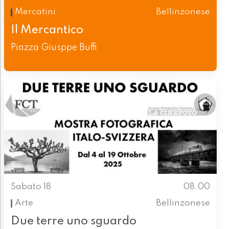
Mercatini
Bellinzonese
Il Mercantico
Piazza Giusppe Buffi
Sabato 18
08.00
Arte
Bellinzonese
Due terre uno sguardo