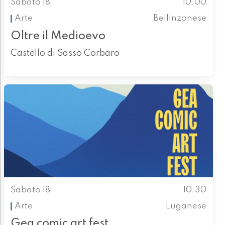
Sabato 18
10.00
Arte
Bellinzonese
Oltre il Medioevo
Castello di Sasso Corbaro
Sabato 18
10.30
Arte
Luganese
Gea comic art fest