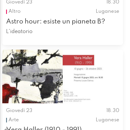
Giovedì 23
18.30
Altro
Luganese
Astro hour: esiste un pianeta B?
L'ideatorio
Giovedì 23
18.30
Arte
Luganese
Vera Haller (1910 - 1991)