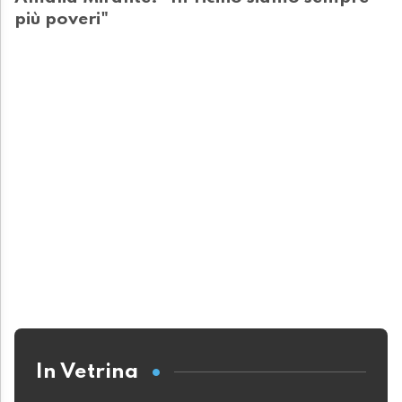
più poveri"
In Vetrina