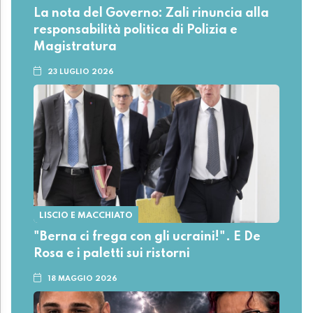
La nota del Governo: Zali rinuncia alla
responsabilità politica di Polizia e
Magistratura
23 LUGLIO 2026
LISCIO E MACCHIATO
"Berna ci frega con gli ucraini!". E De
Rosa e i paletti sui ristorni
18 MAGGIO 2026