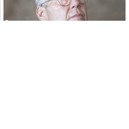
SECONDO ME
Filippo Lombardi: "Un sì convinto per il
Locarnese"
IL FEDERALISTA