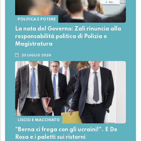
POLITICA E POTERE
La nota del Governo: Zali rinuncia alla
responsabilità politica di Polizia e
Magistratura
23 LUGLIO 2026
LISCIO E MACCHIATO
"Berna ci frega con gli ucraini!". E De
Rosa e i paletti sui ristorni