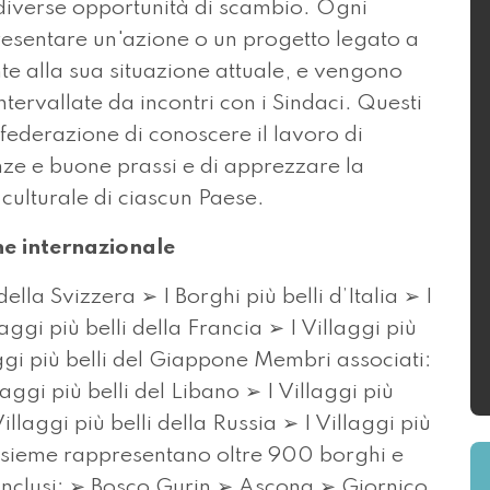
o diverse opportunità di scambio. Ogni
esentare un'azione o un progetto legato a
e alla sua situazione attuale, e vengono
ntervallate da incontri con i Sindaci. Questi
federazione di conoscere il lavoro di
nze e buone prassi e di apprezzare la
 culturale di ciascun Paese.
e internazionale
della Svizzera ➢ I Borghi più belli d’Italia ➢ I
aggi più belli della Francia ➢ I Villaggi più
laggi più belli del Giappone Membri associati:
laggi più belli del Libano ➢ I Villaggi più
llaggi più belli della Russia ➢ I Villaggi più
insieme rappresentano oltre 900 borghi e
si inclusi: ➢ Bosco Gurin ➢ Ascona ➢ Giornico