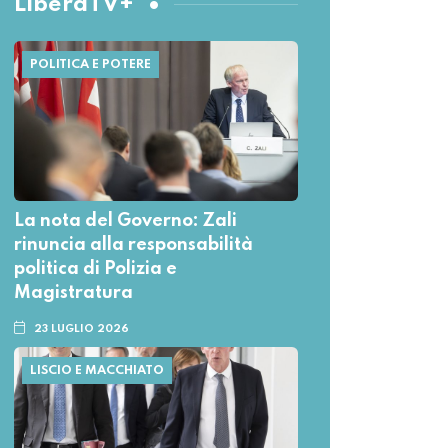
LiberaTV+
POLITICA E POTERE
La nota del Governo: Zali
rinuncia alla responsabilità
politica di Polizia e
Magistratura
23 LUGLIO 2026
LISCIO E MACCHIATO