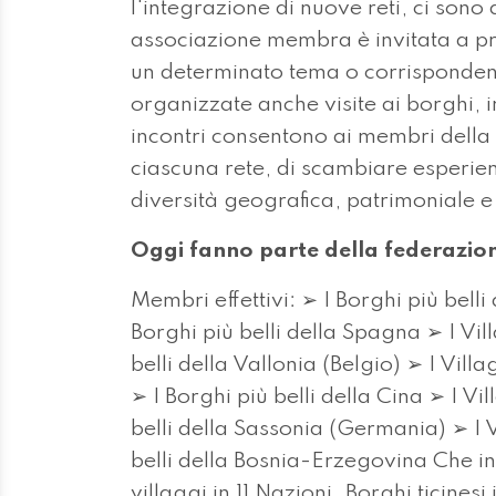
l'integrazione di nuove reti, ci son
associazione membra è invitata a pr
un determinato tema o corrispondent
organizzate anche visite ai borghi, i
incontri consentono ai membri della 
ciascuna rete, di scambiare esperie
diversità geografica, patrimoniale e
Oggi fanno parte della federazion
Membri effettivi: ➢ I Borghi più belli 
Borghi più belli della Spagna ➢ I Vill
belli della Vallonia (Belgio) ➢ I Vil
➢ I Borghi più belli della Cina ➢ I Vil
belli della Sassonia (Germania) ➢ I Vi
belli della Bosnia-Erzegovina Che 
villaggi in 11 Nazioni. Borghi ticine