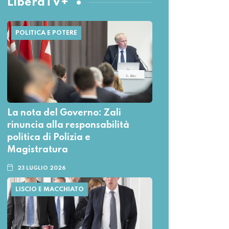
LiberaTV+
POLITICA E POTERE
La nota del Governo: Zali
rinuncia alla responsabilità
politica di Polizia e
Magistratura
23 LUGLIO 2026
LISCIO E MACCHIATO