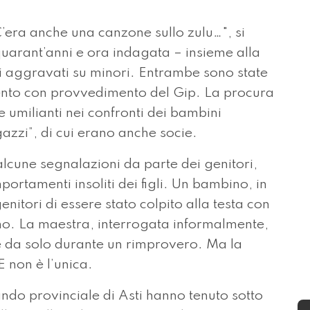
C’era anche una canzone sullo zulu…", si
 quarant’anni e ora indagata – insieme alla
i aggravati su minori. Entrambe sono state
nto con provvedimento del Gip. La procura
 umilianti nei confronti dei bambini
gazzi”, di cui erano anche socie.
alcune segnalazioni da parte dei genitori,
ortamenti insoliti dei figli. Un bambino, in
nitori di essere stato colpito alla testa con
no. La maestra, interrogata informalmente,
le da solo durante un rimprovero. Ma la
E non è l’unica.
ando provinciale di Asti hanno tenuto sotto