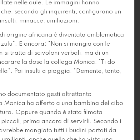
allate nelle aule. Le immagini hanno
 che, secondo gli inquirenti, configurano un
 insulti, minacce, umiliazioni.
 di origine africana è diventata emblematica
lo, zulu". E ancora: "Non si mangia con le
 si tratta di scivoloni verbali, ma di un
incarare la dose la collega Monica: "Ti do
ella". Poi insulti a pioggia: "Demente, tonto,
no documentato gesti altrettanto
a Monica ha offerto a una bambina del cibo
tura. Oppure quando è stata filmata
 piccoli, prima ancora di servirli. Secondo i
avrebbe mangiato tutti i budini portati da
 umilianti, anche quello che ha visto una