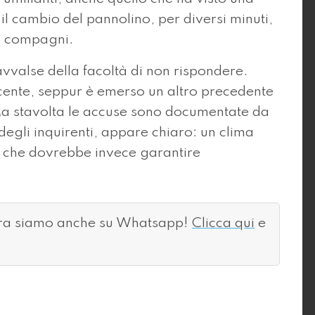
l cambio del pannolino, per diversi minuti,
ei compagni.
avvalse della facoltà di non rispondere.
ocente, seppur è emerso un altro precedente
Ma stavolta le accuse sono documentate da
i degli inquirenti, appare chiaro: un clima
o che dovrebbe invece garantire
ora siamo anche su Whatsapp!
Clicca qui
e