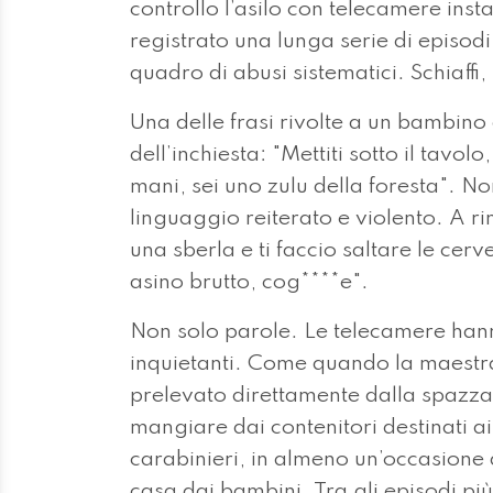
controllo l’asilo con telecamere inst
registrato una lunga serie di episodi
quadro di abusi sistematici. Schiaffi,
Una delle frasi rivolte a un bambino
dell’inchiesta: "Mettiti sotto il tavo
mani, sei uno zulu della foresta". Non
linguaggio reiterato e violento. A r
una sberla e ti faccio saltare le cerv
asino brutto, cog****e".
Non solo parole. Le telecamere han
inquietanti. Come quando la maestr
prelevato direttamente dalla spazza
mangiare dai contenitori destinati ai
carabinieri, in almeno un’occasione 
casa dai bambini. Tra gli episodi più