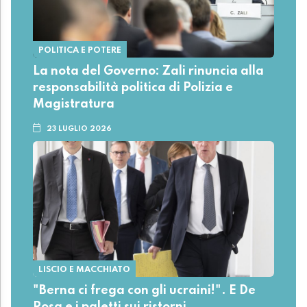
POLITICA E POTERE
La nota del Governo: Zali rinuncia alla
responsabilità politica di Polizia e
Magistratura
23 LUGLIO 2026
LISCIO E MACCHIATO
"Berna ci frega con gli ucraini!". E De