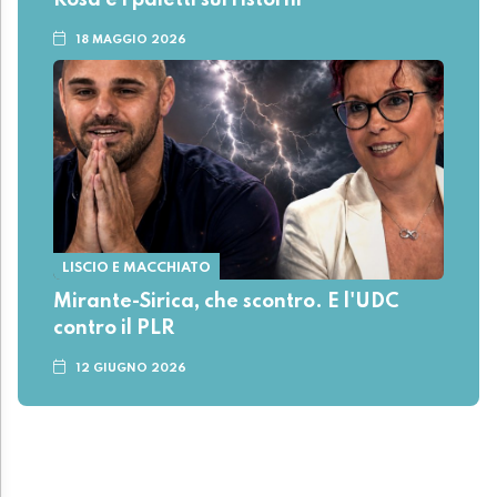
Rosa e i paletti sui ristorni
18 MAGGIO 2026
LISCIO E MACCHIATO
Mirante-Sirica, che scontro. E l'UDC
contro il PLR
12 GIUGNO 2026