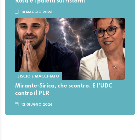
Rosa e i paletti sui ristorni
18 MAGGIO 2026
LISCIO E MACCHIATO
Mirante-Sirica, che scontro. E l'UDC
contro il PLR
12 GIUGNO 2026