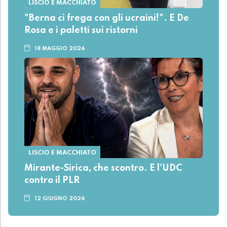
LISCIO E MACCHIATO
"Berna ci frega con gli ucraini!". E De
Rosa e i paletti sui ristorni
18 MAGGIO 2026
LISCIO E MACCHIATO
Mirante-Sirica, che scontro. E l'UDC
contro il PLR
12 GIUGNO 2026