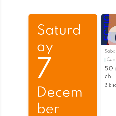
Saturd
ay
Saba
7
Con
50 
ch
Bibli
Decem
ber