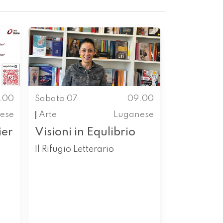
.00
Sabato 07
09.00
nese
Arte
Luganese
ier
Visioni in Equlibrio
Il Rifugio Letterario