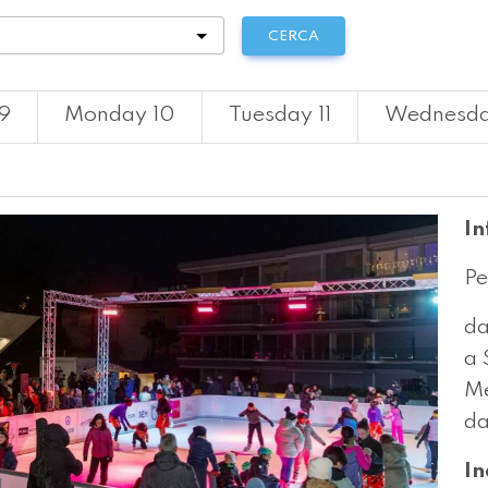
tà
CERCA
9
Monday 10
Tuesday 11
Wednesda
In
Pe
da
a 
Me
da
In