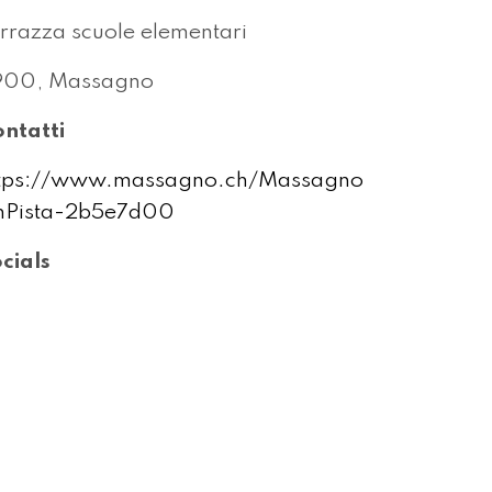
rrazza scuole elementari
900, Massagno
ntatti
ttps://www.massagno.ch/Massagno
nPista-2b5e7d00
cials