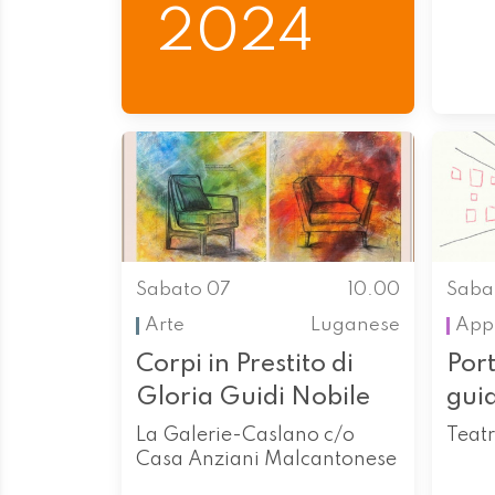
2024
Sabato 07
10.00
Saba
Arte
Luganese
App
Corpi in Prestito di
Port
Gloria Guidi Nobile
gui
La Galerie-Caslano c/o
Teatr
Casa Anziani Malcantonese