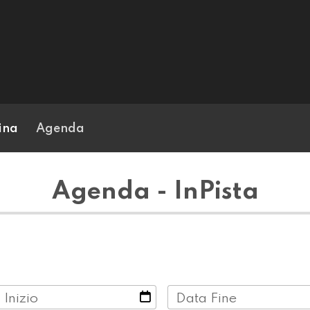
ina
Agenda
Agenda - InPista
 Inizio
Data Fine