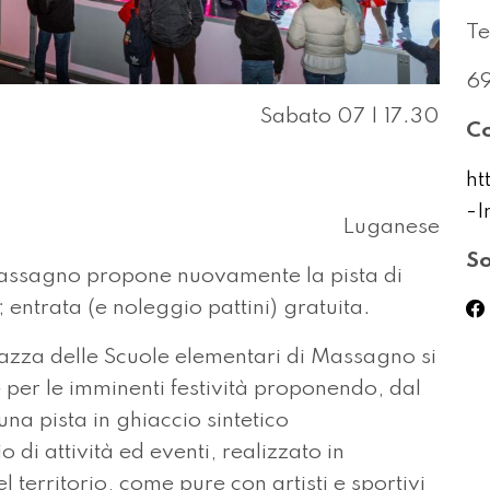
Te
6
Sabato 07 | 17.30
Co
h
-I
Luganese
So
assagno propone nuovamente la pista di
entrata (e noleggio pattini) gratuita.
errazza delle Scuole elementari di Massagno si
 per le imminenti festività proponendo, dal
a pista in ghiaccio sintetico
i attività ed eventi, realizzato in
 territorio, come pure con artisti e sportivi