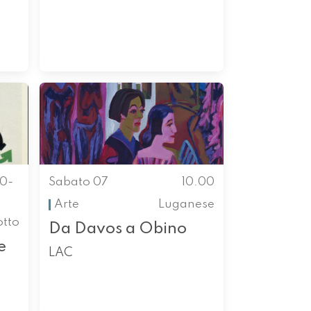
00-
Sabato 07
10.00
Arte
Luganese
otto
Da Davos a Obino
e
LAC