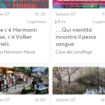
to 07
10.30
Sabato 07
1
Luganese
Arte
Lugan
e c’è Hermann
...Qui nientità
e, c’è Volker
incontra il pesce
hels
sangue
o Hermann Hesse
Casa dei Landfogti
to 07
14.00
Sabato 07
1