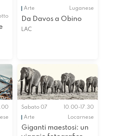
Arte
Luganese
otto
Da Davos a Obino
e
LAC
0.00
Sabato 07
10.00-17.30
ese
Arte
Locarnese
Giganti maestosi: un