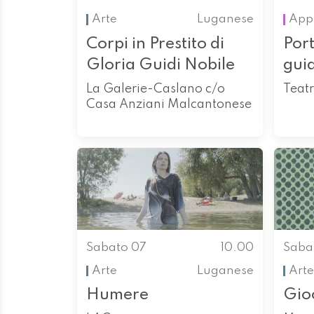
Arte
Luganese
App
Corpi in Prestito di
Port
Gloria Guidi Nobile
gui
La Galerie-Caslano c/o
Teatr
Casa Anziani Malcantonese
Sabato 07
10.00
Saba
Arte
Luganese
Arte
Humere
Gioc