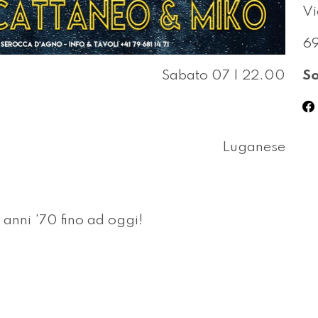
V
6
Sabato 07 | 22.00
So
Luganese
 anni '70 fino ad oggi!