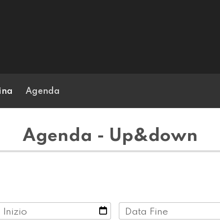
ina
Agenda
Agenda - Up&down
 Inizio
Data Fine