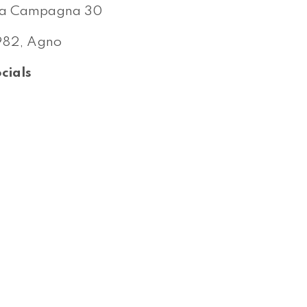
ia Campagna 30
982, Agno
cials