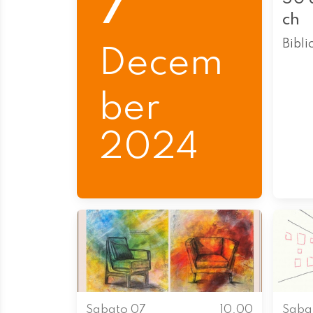
7
ch
Bibli
Decem
ber
2024
Sabato 07
10.00
Saba