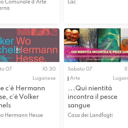
o Comunale d'Arte
Lac
erna
to 07
10.30
Sabato 07
1
Luganese
Arte
Lugan
e c’è Hermann
...Qui nientità
e, c’è Volker
incontra il pesce
hels
sangue
o Hermann Hesse
Casa dei Landfogti