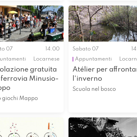
to 07
14.00
Sabato 07
1
untamenti
Locarnese
Appuntamenti
Locarn
olazione gratuita
Atélier per affronta
iferrovia Minusio-
l'inverno
ppo
Scuola nel bosco
o giochi Mappo