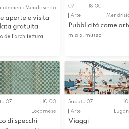
07
18.00
untamenti
Mendrisiotto
Arte
Mendrisi
e aperte e visita
Pubblicità come art
data gratuita
m.a.x. museo
o dell'architettura
to 07
10.00
Sabato 07
1
Locarnese
Arte
Lugan
o di specchi
Viaggi