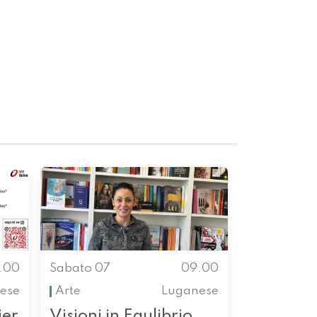
.00
Sabato 07
09.00
nese
Arte
Luganese
ier
Visioni in Equlibrio