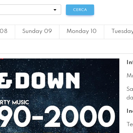
tà
CERCA
 08
Sunday 09
Monday 10
Tuesday
In
Ma
Sa
da
In
Te