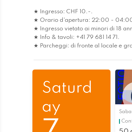
★ Ingresso: CHF 10.-.
★ Orario d'apertura: 22:00 - 04:0
★ Ingresso vietato ai minori di 18 ann
★ Info & tavoli: +41 79 681 14 71.
★ Parcheggi: di fronte al locale e gra
Saturd
ay
Saba
Con
50 