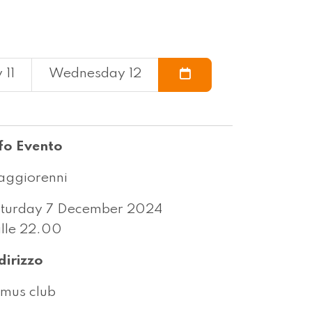
 11
Wednesday 12
fo Evento
ggiorenni
turday 7 December 2024
lle 22.00
dirizzo
mus club