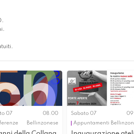
0.
i.
tuiti.
to 07
08.00
Sabato 07
09
ferenze
Bellinzonese
Appuntamenti
Bellinzo
anni della Collana
Inaugurazione atel