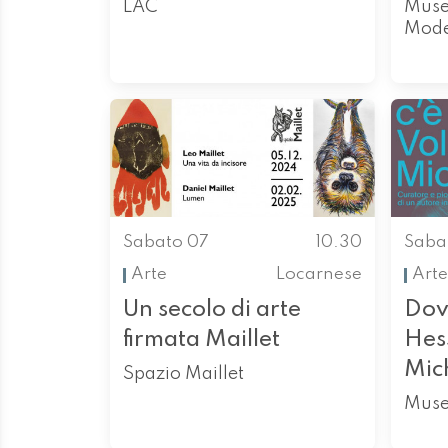
LAC
Muse
Mod
Sabato 07
10.30
Saba
Arte
Locarnese
Arte
Un secolo di arte
Dov
firmata Maillet
Hess
Mic
Spazio Maillet
Muse