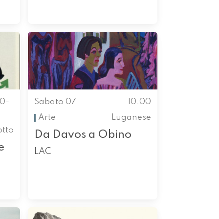
00-
Sabato 07
10.00
Arte
Luganese
otto
Da Davos a Obino
e
LAC