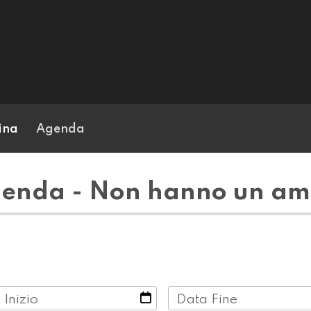
ina
Agenda
enda - Non hanno un am
 Inizio
Data Fine