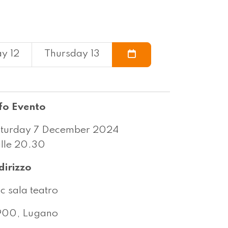
y 12
Thursday 13
fo Evento
turday 7 December 2024
lle 20.30
dirizzo
c sala teatro
900, Lugano