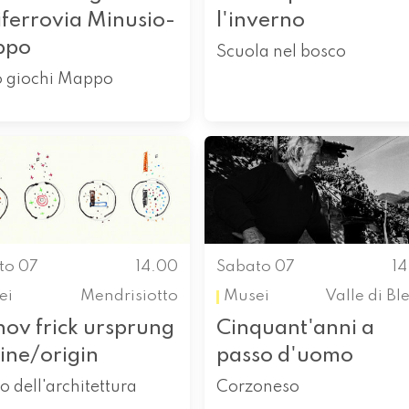
iferrovia Minusio-
l'inverno
ppo
Scuola nel bosco
o giochi Mappo
to 07
14.00
Sabato 07
1
ei
Mendrisiotto
Musei
Valle di Bl
hov frick ursprung
Cinquant'anni a
ine/origin
passo d'uomo
o dell'architettura
Corzoneso