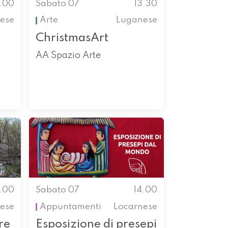
1.00
Sabato 07
13.30
ese
Arte
Luganese
ChristmasArt
AA Spazio Arte
4.00
Sabato 07
14.00
ese
Appuntamenti
Locarnese
re
Esposizione di presepi