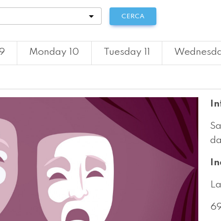
tà
CERCA
9
Monday 10
Tuesday 11
Wednesda
In
Sa
da
In
La
6