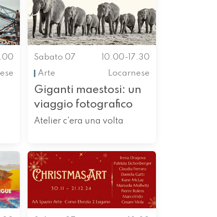
0.00
Sabato 07
10.00-17.30
ese
Arte
Locarnese
Giganti maestosi: un
viaggio fotografico
Atelier c'era una volta