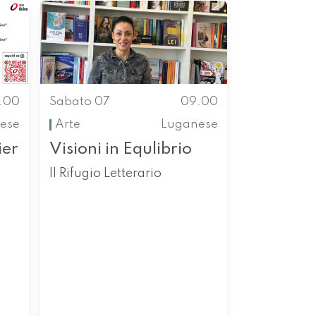
.00
Sabato 07
09.00
nese
Arte
Luganese
ier
Visioni in Equlibrio
Il Rifugio Letterario