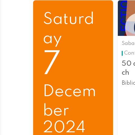
Saturd
ay
Saba
7
Con
50 
ch
Bibli
Decem
ber
2024