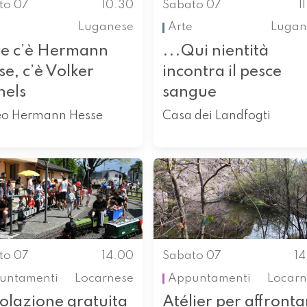
to 07
10.30
Sabato 07
1
Luganese
Arte
Lugan
e c’è Hermann
...Qui nientità
e, c’è Volker
incontra il pesce
hels
sangue
o Hermann Hesse
Casa dei Landfogti
to 07
14.00
Sabato 07
1
untamenti
Locarnese
Appuntamenti
Locarn
olazione gratuita
Atélier per affronta