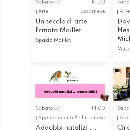
Sabato 07
10.30
Saba
Arte
Locarnese
Arte
Un secolo di arte
Dov
firmata Maillet
Hess
Mic
Spazio Maillet
Muse
Sabato 07
14.00
Saba
Appuntamenti
Bellinzonese
App
Addobbi natalizi ...
Circ