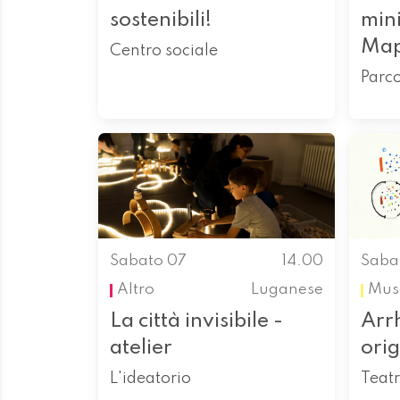
sostenibili!
min
Ma
Centro sociale
Parc
Sabato 07
14.00
Saba
Altro
Luganese
Mus
La città invisibile -
Arr
atelier
orig
L'ideatorio
Teatr