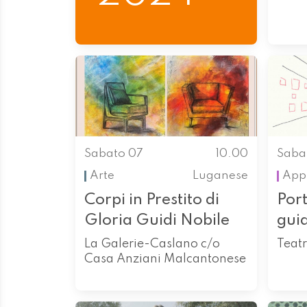
Sabato 07
10.00
Saba
Arte
Luganese
App
Corpi in Prestito di
Port
Gloria Guidi Nobile
gui
La Galerie-Caslano c/o
Teatr
Casa Anziani Malcantonese