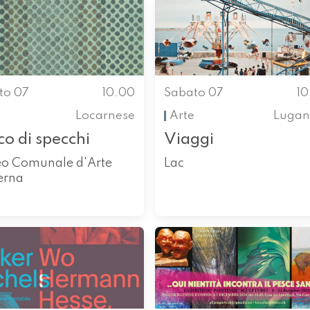
to 07
10.00
Sabato 07
1
Locarnese
Arte
Lugan
o di specchi
Viaggi
o Comunale d'Arte
Lac
erna