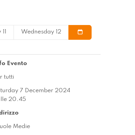
 11
Wednesday 12
fo Evento
r tutti
turday 7 December 2024
lle 20.45
dirizzo
uole Medie