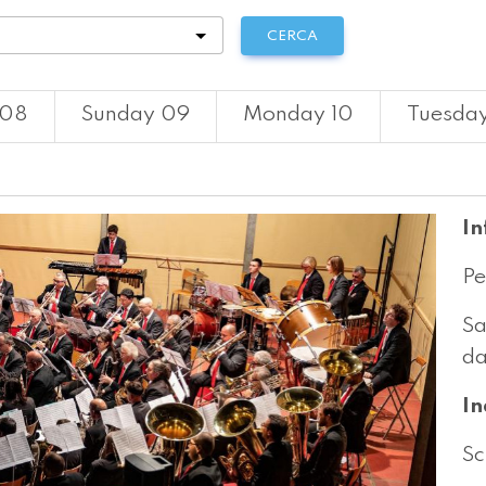
tà
CERCA
 08
Sunday 09
Monday 10
Tuesday
In
Pe
Sa
da
In
Sc