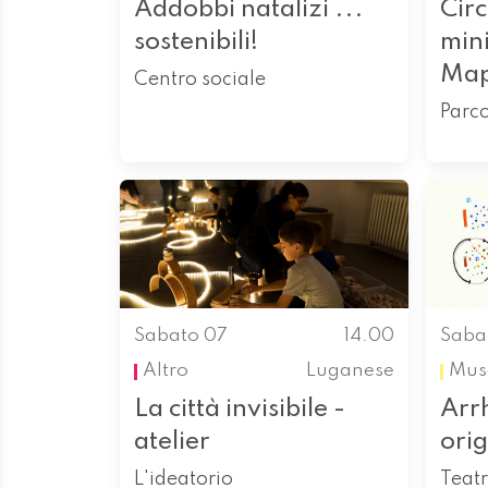
Addobbi natalizi ...
Circ
sostenibili!
min
Ma
Centro sociale
Parc
Sabato 07
14.00
Saba
Altro
Luganese
Mus
La città invisibile -
Arr
atelier
orig
L'ideatorio
Teatr