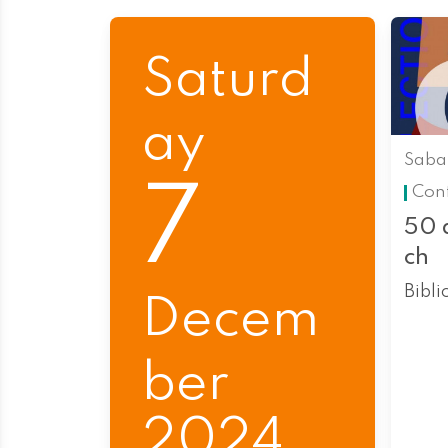
Saturd
ay
Saba
7
Con
50 
ch
Bibli
Decem
ber
2024