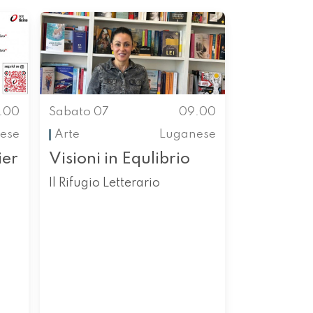
.00
Sabato 07
09.00
nese
Arte
Luganese
ier
Visioni in Equlibrio
Il Rifugio Letterario