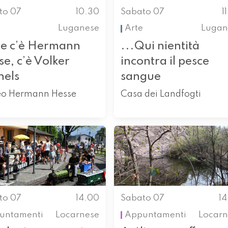
to 07
10.30
Sabato 07
1
Luganese
Arte
Lugan
e c’è Hermann
...Qui nientità
e, c’è Volker
incontra il pesce
hels
sangue
o Hermann Hesse
Casa dei Landfogti
to 07
14.00
Sabato 07
1
untamenti
Locarnese
Appuntamenti
Locarn