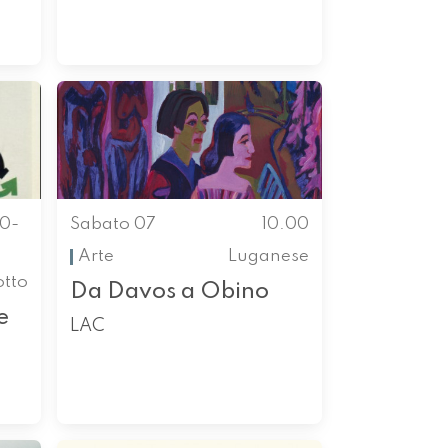
00-
Sabato 07
10.00
Arte
Luganese
otto
Da Davos a Obino
e
LAC