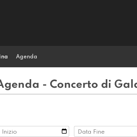
ina
Agenda
Agenda - Concerto di Gal
 Inizio
Data Fine