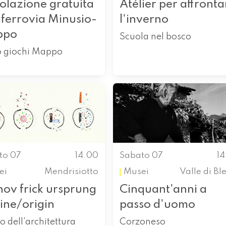
olazione gratuita
Atélier per affronta
iferrovia Minusio-
l'inverno
ppo
Scuola nel bosco
o giochi Mappo
to 07
14.00
Sabato 07
1
ei
Mendrisiotto
Musei
Valle di Bl
hov frick ursprung
Cinquant'anni a
ine/origin
passo d'uomo
o dell'architettura
Corzoneso