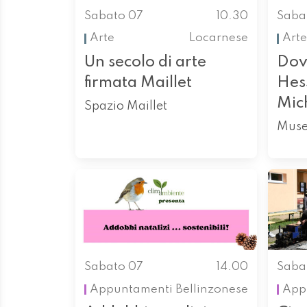
Sabato 07
10.30
Saba
Arte
Locarnese
Arte
Un secolo di arte
Dov
firmata Maillet
Hess
Mic
Spazio Maillet
Muse
Sabato 07
14.00
Saba
Appuntamenti
Bellinzonese
App