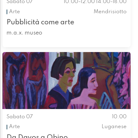
Sabato 07
10.00-12.00 14.00-18.00
Arte
Mendrisiotto
Pubblicità come arte
m.a.x. museo
Sabato 07
10.00
Arte
Luganese
Da Davos a Obino