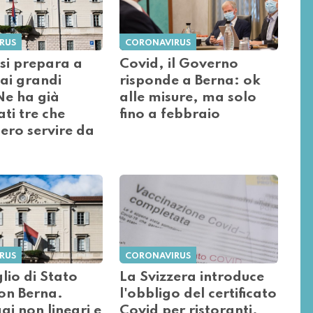
RUS
CORONAVIRUS
o si prepara a
Covid, il Governo
 ai grandi
risponde a Berna: ok
Ne ha già
alle misure, ma solo
ati tre che
fino a febbraio
ero servire da
RUS
CORONAVIRUS
glio di Stato
La Svizzera introduce
con Berna.
l'obbligo del certificato
i non lineari e
Covid per ristoranti,