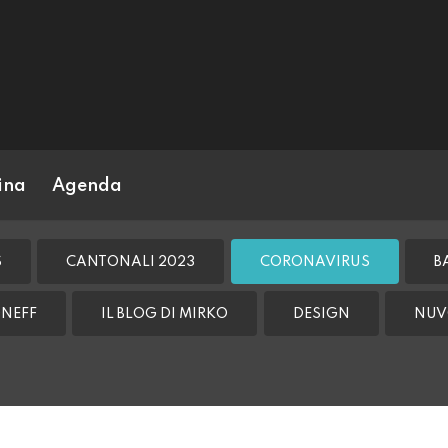
ina
Agenda
S
CANTONALI 2023
CORONAVIRUS
B
NEFF
IL BLOG DI MIRKO
DESIGN
NUV