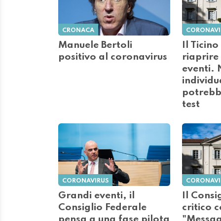
CRONACA
CORONAVI
Manuele Bertoli
Il Ticin
positivo al coronavirus
riaprire
eventi. 
individu
potrebb
test
CORONAVIRUS
CORONAVI
Grandi eventi, il
Il Consi
Consiglio Federale
critico 
pensa a una fase pilota
"Messagg