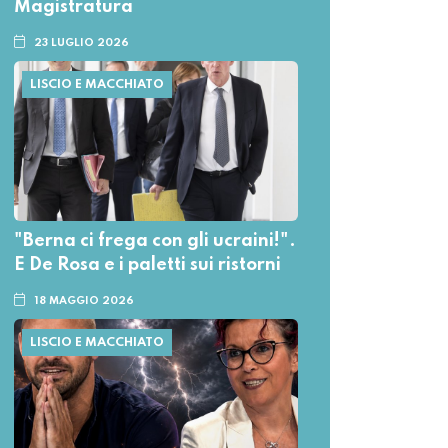
Magistratura
23 LUGLIO 2026
LISCIO E MACCHIATO
"Berna ci frega con gli ucraini!".
E De Rosa e i paletti sui ristorni
18 MAGGIO 2026
LISCIO E MACCHIATO