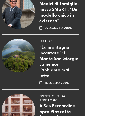
Medici di famiglia,
nasce SMaRTi: "Un
modello unico in
Svizzera"
02 AGOSTO 2026
LETTURE
“La montagna
incantata”: il
Monte San Giorgio
come non
l’abbiamo mai
letto
16 LUGLIO 2026
EVENTI, CULTURA,
TERRITORIO
A San Bernardino
apre Piazzetta