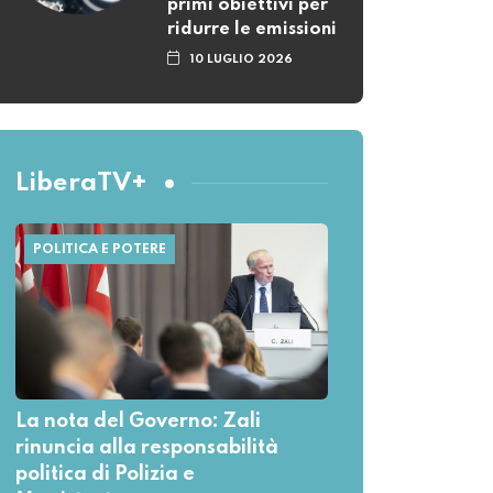
primi obiettivi per
ridurre le emissioni
10 LUGLIO 2026
LiberaTV+
POLITICA E POTERE
La nota del Governo: Zali
rinuncia alla responsabilità
politica di Polizia e