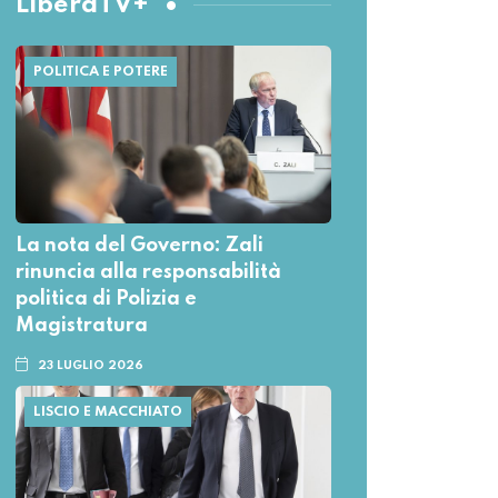
LiberaTV+
POLITICA E POTERE
La nota del Governo: Zali
rinuncia alla responsabilità
politica di Polizia e
Magistratura
23 LUGLIO 2026
LISCIO E MACCHIATO