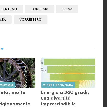
 CENTRALI
CONTRARI
BERNA
NZA
VORREBBERO
ECONOMIA
OLTRE L'ECONOMIA
ietà, molte
Energia a 360 gradi,
una diversità
vigionamento
imprescindibile