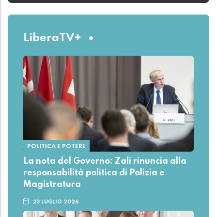
LiberaTV+
POLITICA E POTERE
La nota del Governo: Zali rinuncia alla
responsabilità politica di Polizia e
Magistratura
23 LUGLIO 2026