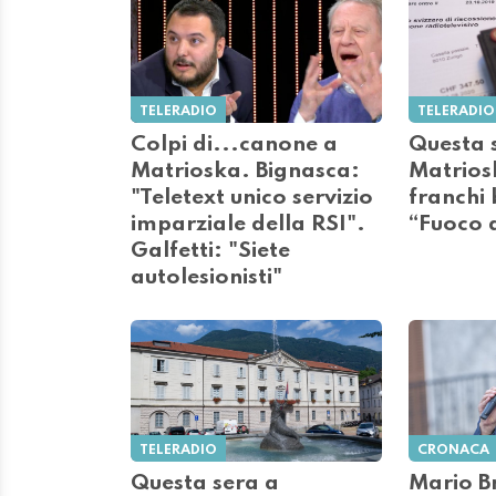
TELERADIO
TELERADIO
Colpi di...canone a
Questa 
Matrioska. Bignasca:
Matrios
"Teletext unico servizio
franchi
imparziale della RSI".
“Fuoco a
Galfetti: "Siete
autolesionisti"
TELERADIO
CRONACA
Questa sera a
Mario Br