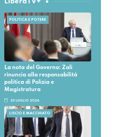
LiberaTV+
POLITICA E POTERE
La nota del Governo: Zali
rinuncia alla responsabilità
politica di Polizia e
Magistratura
23 LUGLIO 2026
LISCIO E MACCHIATO