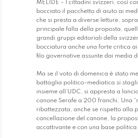
MELIDE - I cittadini svizzeri, così c
bocciato il pacchetto di aiuto ai medi
che si presta a diverse letture, soprat
principale falla della proposta, que
grandi gruppi editoriali della svizzer
bocciatura anche una forte critica ai 
filo governative assunte dai media
Ma se il voto di domenica è stato m
battaglia politico-mediatica si stagl
insieme all’UDC, si appresta a lancia
canone Serafe a 200 franchi. Una “
ribattezzata, anche se rispetto alla
cancellazione del canone, la propos
accattivante e con una base politic