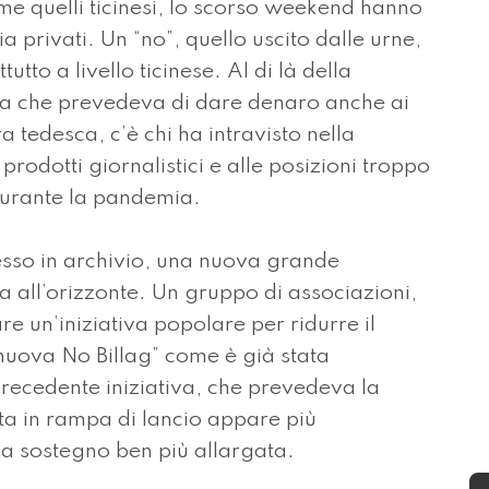
ome quelli ticinesi, lo scorso weekend hanno
a privati. Un “no”, quello uscito dalle urne,
tutto a livello ticinese. Al di là della
lla che prevedeva di dare denaro anche ai
a tedesca, c’è chi ha intravisto nella
prodotti giornalistici e alle posizioni troppo
 durante la pandemia.
esso in archivio, una nuova grande
ia all’orizzonte. Un gruppo di associazioni,
re un’iniziativa popolare per ridurre il
nuova No Billag” come è già stata
 precedente iniziativa, che prevedeva la
ta in rampa di lancio appare più
a a sostegno ben più allargata.