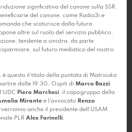
duzione significativa del canone sulla SSR,
e beneficiarie del canone, come Radio3i e
domanda che scaturisce dalla futura
pone altre sul ruolo del servizio pubblico,
azione, tendente a sinistra, da parte
 risparmiare, sul futuro mediatico del nostro
è questo il titolo della puntata di Matrioska
artire dalle 19.30. Ospiti di
Marco Bazzi
ell’UDC
Piero Marchesi
, il capogruppo della
Amalia Mirante
e l’avvocato
Renzo
terverranno anche il presidente dell’USAM
ionale PLR
Alex Farinelli
.