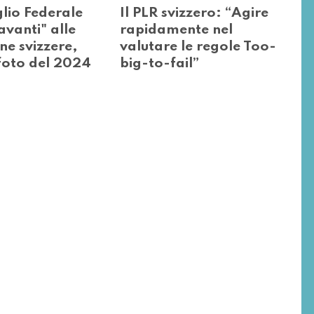
glio Federale
Il PLR svizzero: “Agire
vanti" alle
rapidamente nel
e svizzere,
valutare le regole Too-
 foto del 2024
big-to-fail”