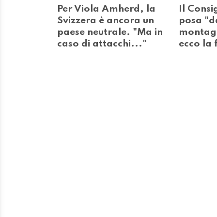
Per Viola Amherd, la
Il Consi
Svizzera è ancora un
posa "da
paese neutrale. "Ma in
montagn
caso di attacchi..."
ecco la