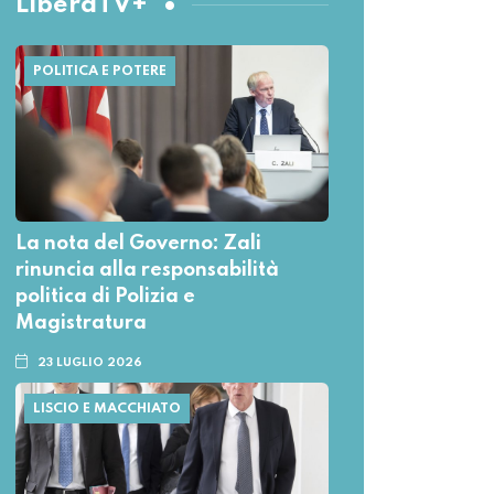
LiberaTV+
POLITICA E POTERE
La nota del Governo: Zali
rinuncia alla responsabilità
politica di Polizia e
Magistratura
23 LUGLIO 2026
LISCIO E MACCHIATO