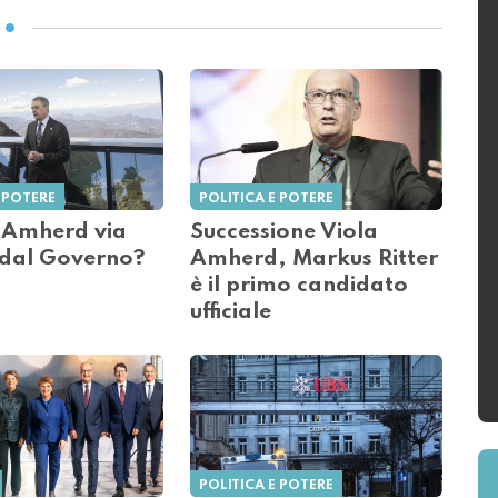
 POTERE
POLITICA E POTERE
e Amherd via
Successione Viola
 dal Governo?
Amherd, Markus Ritter
è il primo candidato
ufficiale
POLITICA E POTERE