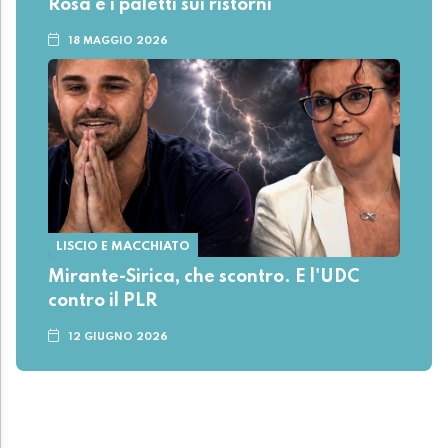
Rosa e i paletti sui ristorni
18 MAGGIO 2026
LISCIO E MACCHIATO
Mirante-Sirica, che scontro. E l'UDC
contro il PLR
12 GIUGNO 2026