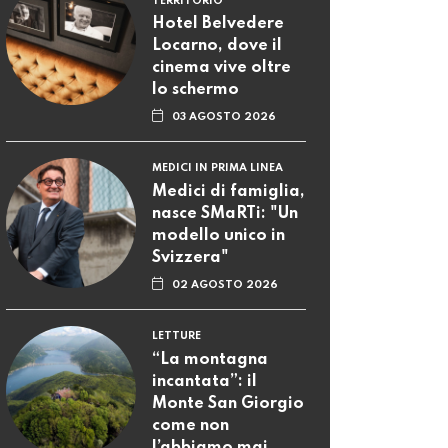
TERRITORIO
Hotel Belvedere
Locarno, dove il
cinema vive oltre
lo schermo
03 AGOSTO 2026
MEDICI IN PRIMA LINEA
Medici di famiglia,
nasce SMaRTi: "Un
modello unico in
Svizzera"
02 AGOSTO 2026
LETTURE
“La montagna
incantata”: il
Monte San Giorgio
come non
l’abbiamo mai