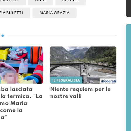
ASCOLTO
ANNI
BULETTI
IA BULETTI
MARIA GRAZIA
IL FEDERALISTA
ba lasciata
Niente requiem per le
lla termica. "La
nostre valli
amo Maria
 come la
a"