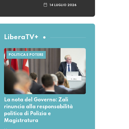
14 LUGLIO 2026
LiberaTV+
POLITICA E POTERE
La nota del Governo: Zali
rinuncia alla responsabilità
politica di Polizia e
Magistratura