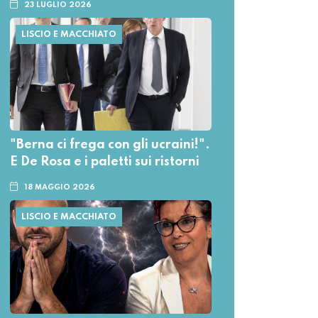
23 LUGLIO 2026
LISCIO E MACCHIATO
"Berna ci frega con gli ucraini!".
E De Rosa e i paletti sui ristorni
18 MAGGIO 2026
LISCIO E MACCHIATO