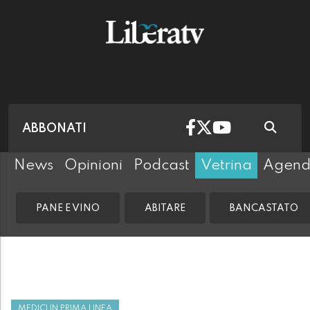
ABBONATI
News
Opinioni
Podcast
Vetrina
Agen
PANE E VINO
ABITARE
BANCASTATO
MEDICI IN PRIMA LINEA