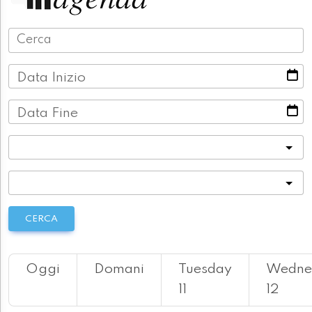
Data Inizio
Data Fine
Categoria
Località
CERCA
Oggi
Domani
Tuesday
Wedne
11
12