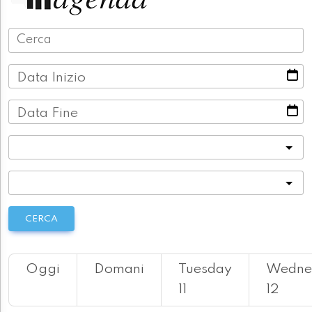
Data Inizio
Data Fine
Categoria
Località
CERCA
Oggi
Domani
Tuesday
Wedne
11
12