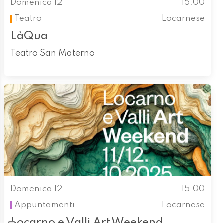
Domenica 12
15.00
Teatro
Locarnese
LàQua
Teatro San Materno
Domenica 12
15.00
Appuntamenti
Locarnese
Locarno e Valli Art Weekend