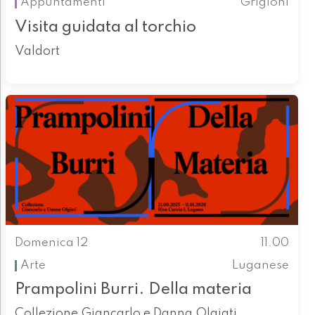
Appuntamenti
Grigioni
Visita guidata al torchio
Valdort
Domenica 12
11.00
Arte
Luganese
Prampolini Burri. Della materia
Collezione Giancarlo e Danna Olgiati