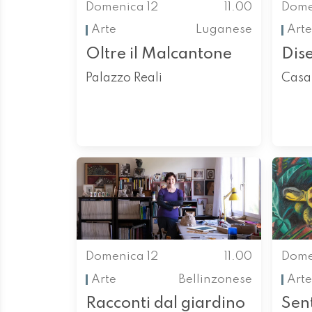
Domenica 12
11.00
Dome
Arte
Luganese
Arte
Oltre il Malcantone
Dis
Palazzo Reali
Casa 
Domenica 12
11.00
Dome
Arte
Bellinzonese
Arte
Racconti dal giardino
Sen