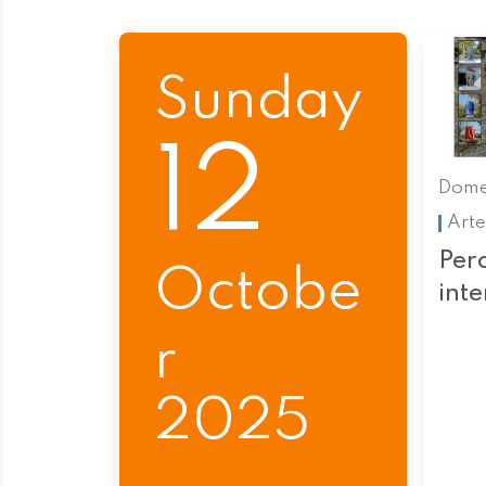
Sunday
12
Dome
Arte
Perc
Octobe
int
r
2025