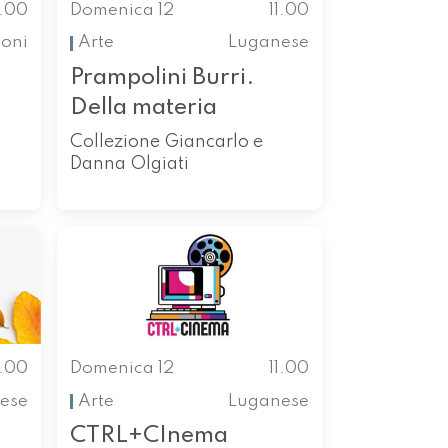
1.00
Domenica 12
11.00
ioni
Arte
Luganese
Prampolini Burri.
Della materia
Collezione Giancarlo e
Danna Olgiati
1.00
Domenica 12
11.00
ese
Arte
Luganese
CTRL+CInema