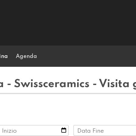
ina
Agenda
- Swissceramics - Visita
 Inizio
Data Fine