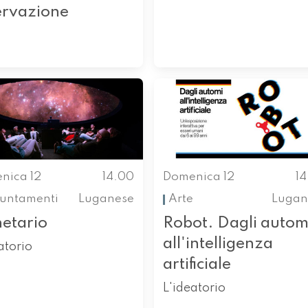
ervazione
nica 12
14.00
Domenica 12
1
untamenti
Luganese
Arte
Lugan
netario
Robot. Dagli autom
all'intelligenza
atorio
artificiale
L'ideatorio