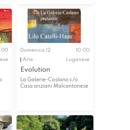
0.00
Domenica 12
10.00
nese
Arte
Luganese
Evolution
o
La Galerie-Caslano c/o
Casa anziani Malcantonese