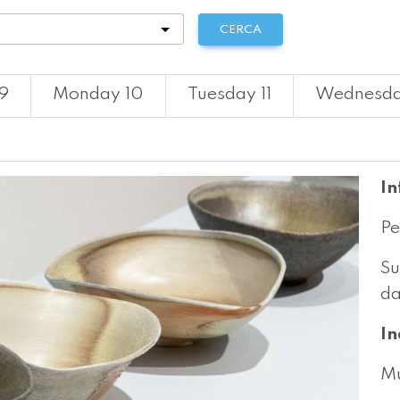
tà
CERCA
9
Monday 10
Tuesday 11
Wednesda
In
Pe
Su
da
In
Mu