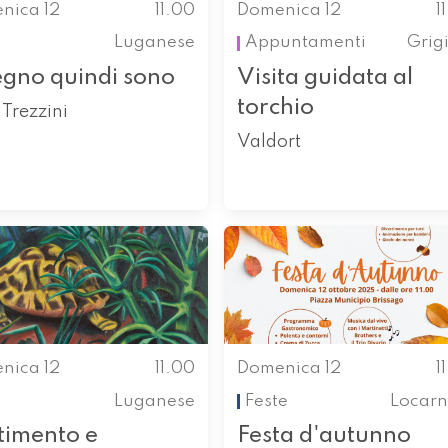
nica 12
11.00
Domenica 12
1
Luganese
Appuntamenti
Grig
egno quindi sono
Visita guidata al
torchio
Trezzini
Valdort
nica 12
11.00
Domenica 12
1
Luganese
Feste
Locarn
timento e
Festa d'autunno