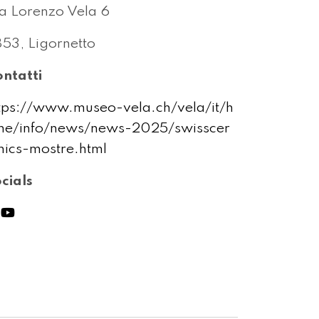
a Lorenzo Vela 6
53, Ligornetto
ntatti
tps://www.museo-vela.ch/vela/it/h
e/info/news/news-2025/swisscer
ics-mostre.html
cials