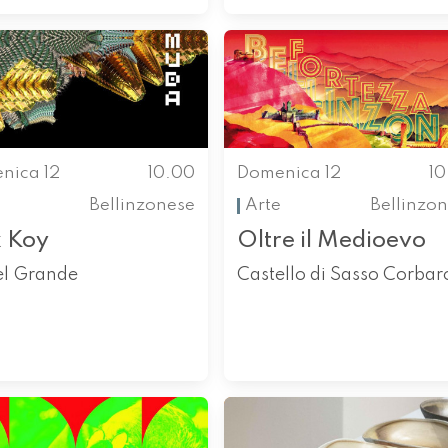
nica 12
10.00
Domenica 12
1
Bellinzonese
Arte
Bellinzo
k Koy
Oltre il Medioevo
el Grande
Castello di Sasso Corbar