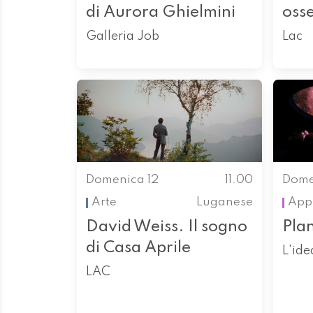
di Aurora Ghielmini
oss
Galleria Job
Lac
Domenica 12
11.00
Dome
Arte
Luganese
App
David Weiss. Il sogno
Pla
di Casa Aprile
L'ide
LAC