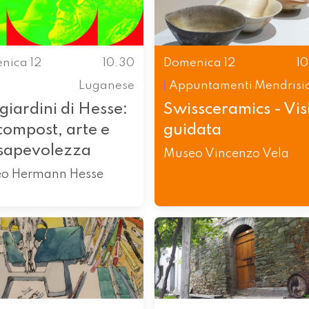
nica 12
10.30
Domenica 12
1
Luganese
Appuntamenti
Mendrisi
giardini di Hesse:
Swissceramics - Vis
compost, arte e
guidata
sapevolezza
Museo Vincenzo Vela
o Hermann Hesse