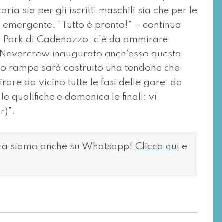
ia sia per gli iscritti maschili sia che per le
ina emergente. “Tutto è pronto!” – continua
X Park di Cadenazzo, c’è da ammirare
i Nevercrew inaugurato anch’esso questa
o rampe sarà costruito una tendone che
rare da vicino tutte le fasi delle gare, da
le qualifiche e domenica le finali: vi
r)”.
ora siamo anche su Whatsapp!
Clicca qui
e