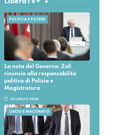
LiberaTV+
POLITICA E POTERE
La nota del Governo: Zali
rinuncia alla responsabilità
politica di Polizia e
Magistratura
23 LUGLIO 2026
LISCIO E MACCHIATO