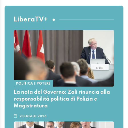
LiberaTV+
POLITICA E POTERE
La nota del Governo: Zali rinuncia alla
responsabilità politica di Polizia e
Magistratura
23 LUGLIO 2026