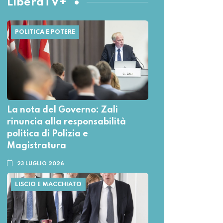
LiberaTV+
POLITICA E POTERE
La nota del Governo: Zali
rinuncia alla responsabilità
politica di Polizia e
Magistratura
23 LUGLIO 2026
LISCIO E MACCHIATO