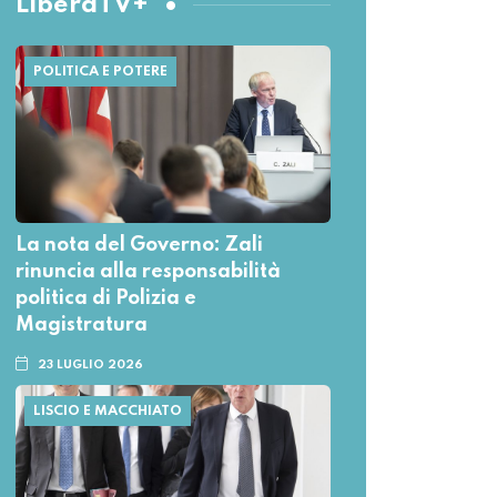
LiberaTV+
POLITICA E POTERE
La nota del Governo: Zali
rinuncia alla responsabilità
politica di Polizia e
Magistratura
23 LUGLIO 2026
LISCIO E MACCHIATO