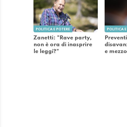
POLITICA E POTERE
POLITICA E
Zanetti: "Rave party,
Prevent
non è ora di inasprire
disavanz
le leggi?"
e mezzo