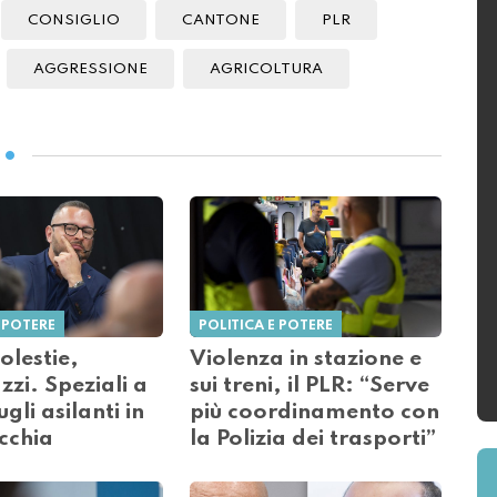
CONSIGLIO
CANTONE
PLR
AGGRESSIONE
AGRICOLTURA
 POTERE
POLITICA E POTERE
olestie,
Violenza in stazione e
zi. Speziali a
sui treni, il PLR: “Serve
ugli asilanti in
più coordinamento con
cchia
la Polizia dei trasporti”