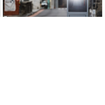
POLITICA E POTERE
Passalia e il radar incendiato: "Gesto da non
ignorare, c'è esasperazione"
CRONACA
Claudio, Fabio e Luan, storia di un'amicizia