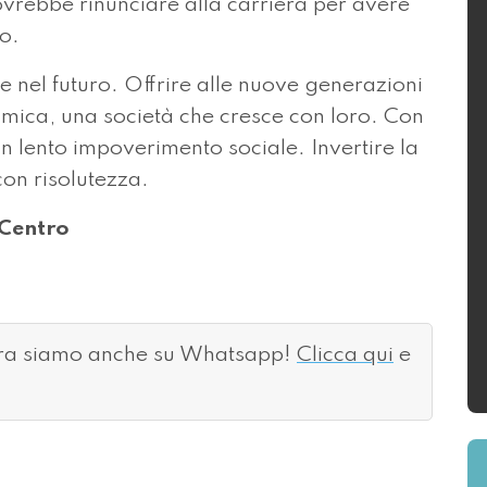
vrebbe rinunciare alla carriera per avere
ro.
re nel futuro. Offrire alle nuove generazioni
amica, una società che cresce con loro. Con
 un lento impoverimento sociale. Invertire la
con risolutezza.
 Centro
ora siamo anche su Whatsapp!
Clicca qui
e