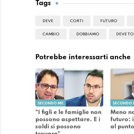
Tags
DEVE
CORTI
FUTURO
CAMBIO
DOBBIAMO
DEVE T
Potrebbe interessarti anche
SECONDO ME
SECONDO 
"I figli e le famiglie non
Meno na
possono aspettare. E i
futuro: i
soldi si possono
al punto