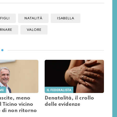
FIGLI
NATALITÀ
ISABELLA
ORNARE
VALORE
ME
IL FEDERALISTA
scite, meno
Denatalità, il crollo
l Ticino vicino
delle evidenze
 di non ritorno