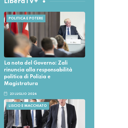
LiberaTV+
POLITICA E POTERE
La nota del Governo: Zali
rinuncia alla responsabilità
politica di Polizia e
Magistratura
23 LUGLIO 2026
LISCIO E MACCHIATO