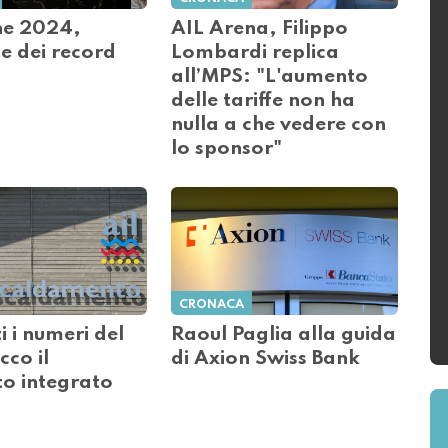
ne 2024,
AIL Arena, Filippo
ne dei record
Lombardi replica
all’MPS: "L'aumento
delle tariffe non ha
nulla a che vedere con
lo sponsor"
CRONACA
ti i numeri del
Raoul Paglia alla guida
co il
di Axion Swiss Bank
o integrato