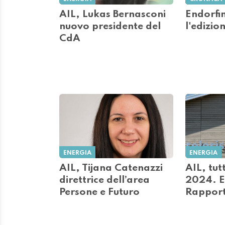
AIL, Lukas Bernasconi
Endorfi
nuovo presidente del
l'edizio
CdA
ENERGIA
ENERGIA
AIL, Tijana Catenazzi
AIL, tut
direttrice dell’area
2024. Ec
Persone e Futuro
Rapport