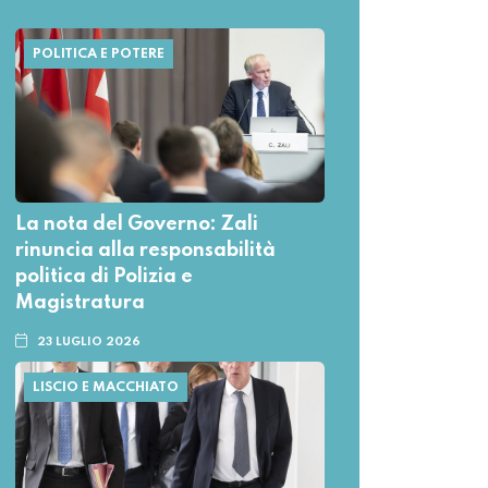
POLITICA E POTERE
La nota del Governo: Zali
rinuncia alla responsabilità
politica di Polizia e
Magistratura
23 LUGLIO 2026
LISCIO E MACCHIATO