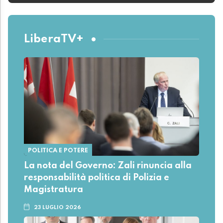
LiberaTV+
POLITICA E POTERE
La nota del Governo: Zali rinuncia alla
responsabilità politica di Polizia e
Magistratura
23 LUGLIO 2026