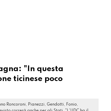
agna: "In questa
one ticinese poco
nno Roncoroni, Pianezzi, Gendotti, Fonio,
visto correrà anche per gli Stati. "L'UDC ha il