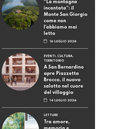
“La montagna
incantata”: il
Monte San Giorgio
come non
l’abbiamo mai
letto
16 LUGLIO 2026
EVENTI, CULTURA,
TERRITORIO
A San Bernardino
apre Piazzetta
Brocco, il nuovo
salotto nel cuore
del villaggio
14 LUGLIO 2026
LETTURE
Tra amore,
memoria e