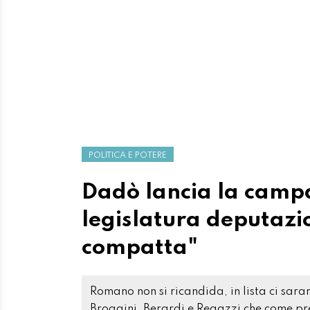
POLITICA E POTERE
Dadò lancia la camp
legislatura deputazi
compatta"
Romano non si ricandida, in lista ci sara
Broggini, Berardi e Regazzi che come pre