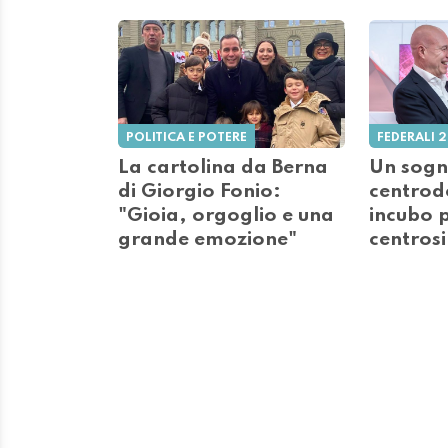
POLITICA E POTERE
FEDERALI 
La cartolina da Berna
Un sogno
di Giorgio Fonio:
centrod
"Gioia, orgoglio e una
incubo p
grande emozione"
centrosi