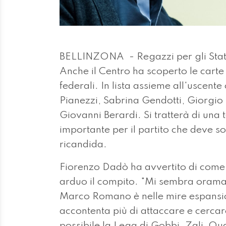
BELLINZONA - Regazzi per gli Stati,
Anche il Centro ha scoperto le carte 
federali. In lista assieme all'uscen
Pianezzi, Sabrina Gendotti, Giorgio
Giovanni Berardi. Si tratterà di una 
importante per il partito che deve s
ricandida.
Fiorenzo Dadò ha avvertito di come 
arduo il compito. "Mi sembra oramai 
Marco Romano è nelle mire espansion
accontenta più di attaccare e cercar
possibile la Lega di Gobbi, Zali, Q