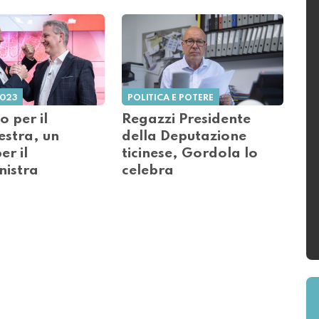
2023
POLITICA E POTERE
 per il
Regazzi Presidente
estra, un
della Deputazione
er il
ticinese, Gordola lo
nistra
celebra