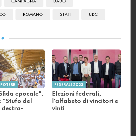
CAMPAGNA
DADÒ
CO
ROMANO
STATI
UDC
 POTERE
FEDERALI 2023
Sfida epocale".
Elezioni federali,
 "Stufo del
l'alfabeto di vincitori e
 destra-
vinti